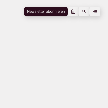
Newsletter abonnieren
Newsletter abonnieren
Beitrag gefällt mir
Autor
Ministerium für Wirtschaft, Arbeit und
Gesundheit
Schlagworte
Landestourismuskonzeption
Beitrag teilen
Das könnte Sie interessieren
Mecklenburgische Ostseeküste
Mecklenburgische Seenplatte
Insel Usedom
Mecklenburg-Schwerin
Tourismusakzeptanz
Fischland-Darß-Zingst